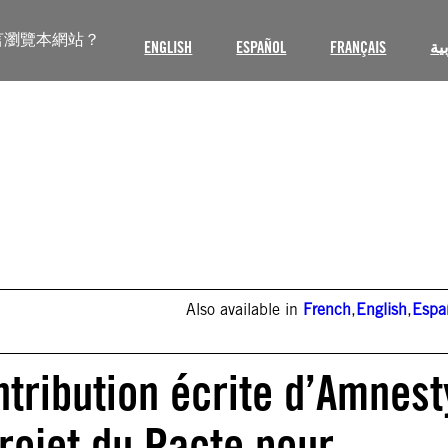
言瀏覽本網站？
ENGLISH
ESPAÑOL
FRANÇAIS
ية
Also available in
French
,
English
,
Espa
ntribution écrite d’Amnest
projet du Pacte pour