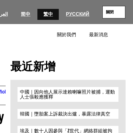
關閉
العرب
简中
繁中
РУССКИЙ
關於我們
最新消息
SEARC
最近新增
ñol
中國｜因向他人展示達賴喇嘛照片被捕，運動
人士張毅應獲釋
y
韓國｜墮胎案上訴裁決出爐，暴露法律真空
埃及｜數十人因參與「Z世代」網絡群組被拘