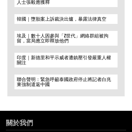
人士張毅應獲釋
韓國｜墮胎案上訴裁決出爐，暴露法律真空
埃及｜數十人因參與「Z世代」網絡群組被拘
留，當局應立即釋放他們
印度｜新德里和平示威者遭鎮壓引發嚴重人權
關注
聯合聲明：緊急呼籲泰國政府停止將記者白兆
東強制遣返中國
關於我們