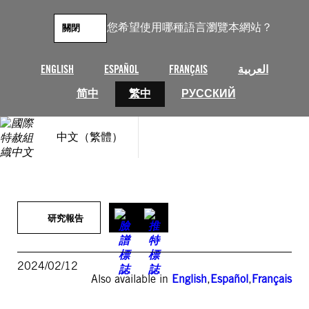
跳
至
您希望使用哪種語言瀏覽本網站？
關閉
主
要
內
ENGLISH
ESPAÑOL
FRANÇAIS
العربية
容
简中
繁中
РУССКИЙ
中文（繁體）
研究報告
2024/02/12
Also available in
English
,
Español
,
Français