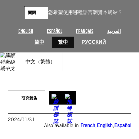
跳
至
您希望使用哪種語言瀏覽本網站？
關閉
主
要
內
ENGLISH
ESPAÑOL
FRANÇAIS
العربية
容
简中
繁中
РУССКИЙ
中文（繁體）
研究報告
2024/01/31
Also available in
French
,
English
,
Español