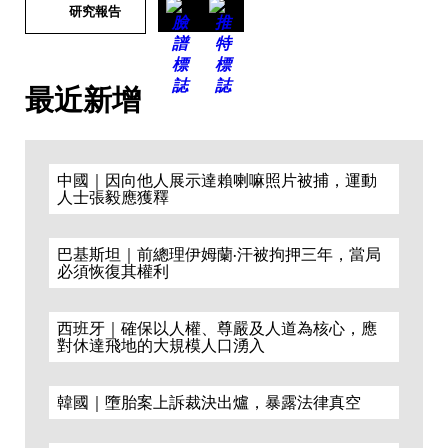
研究報告
最近新增
中國｜因向他人展示達賴喇嘛照片被捕，運動
人士張毅應獲釋
巴基斯坦｜前總理伊姆蘭·汗被拘押三年，當局
必須恢復其權利
西班牙｜確保以人權、尊嚴及人道為核心，應
對休達飛地的大規模人口湧入
韓國｜墮胎案上訴裁決出爐，暴露法律真空