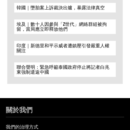
韓國｜墮胎案上訴裁決出爐，暴露法律真空
埃及｜數十人因參與「Z世代」網絡群組被拘
留，當局應立即釋放他們
印度｜新德里和平示威者遭鎮壓引發嚴重人權
關注
聯合聲明：緊急呼籲泰國政府停止將記者白兆
東強制遣返中國
關於我們
我們的治理方式