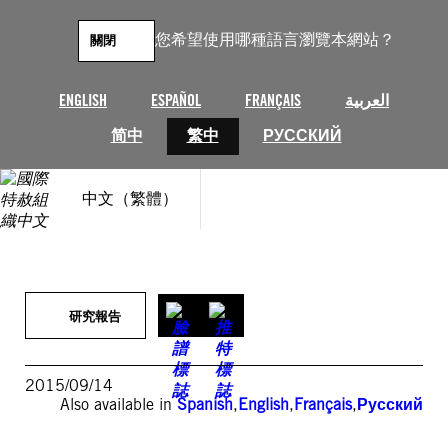
跳
至
您希望使用哪種語言瀏覽本網站？
關閉
主
要
內
ENGLISH
ESPAÑOL
FRANÇAIS
العربية
容
简中
繁中
РУССКИЙ
中文（繁體）
研究報告
2015/09/14
Also available in
Spanish
,
English
,
Français
,
Русский