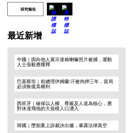
研究報告
最近新增
中國｜因向他人展示達賴喇嘛照片被捕，運動
人士張毅應獲釋
巴基斯坦｜前總理伊姆蘭·汗被拘押三年，當局
必須恢復其權利
西班牙｜確保以人權、尊嚴及人道為核心，應
對休達飛地的大規模人口湧入
韓國｜墮胎案上訴裁決出爐，暴露法律真空