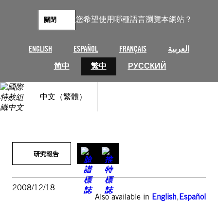
跳
至
您希望使用哪種語言瀏覽本網站？
關閉
主
要
內
ENGLISH
ESPAÑOL
FRANÇAIS
العربية
容
简中
繁中
РУССКИЙ
中文（繁體）
研究報告
2008/12/18
Also available in
English
,
Español