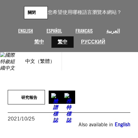
跳
至
您希望使用哪種語言瀏覽本網站？
關閉
主
要
內
ENGLISH
ESPAÑOL
FRANÇAIS
العربية
容
简中
繁中
РУССКИЙ
中文（繁體）
研究報告
2021/10/25
Also available in
English