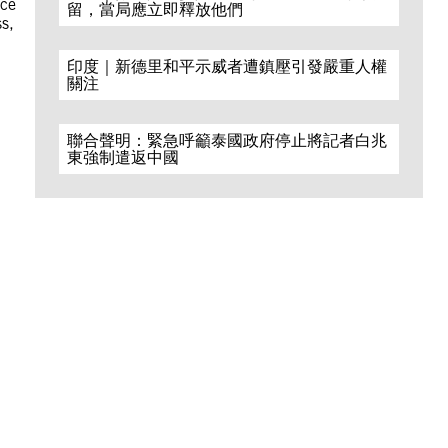
ace
留，當局應立即釋放他們
ss,
印度｜新德里和平示威者遭鎮壓引發嚴重人權
關注
聯合聲明：緊急呼籲泰國政府停止將記者白兆
東強制遣返中國