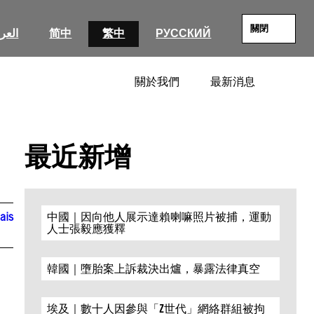
關閉
العرب
简中
繁中
РУССКИЙ
關於我們
最新消息
SEARC
最近新增
ais
中國｜因向他人展示達賴喇嘛照片被捕，運動
人士張毅應獲釋
韓國｜墮胎案上訴裁決出爐，暴露法律真空
埃及｜數十人因參與「Z世代」網絡群組被拘