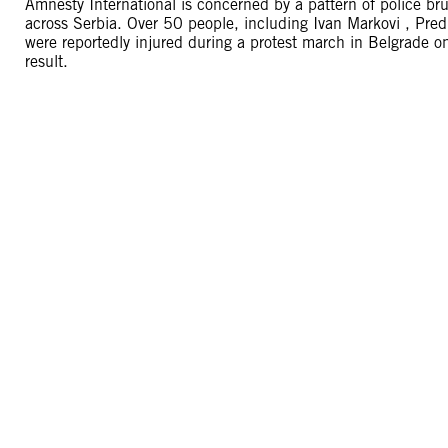
Amnesty International is concerned by a pattern of police bru
across Serbia. Over 50 people, including Ivan Markovi , Pred
were reportedly injured during a protest march in Belgrade
result.