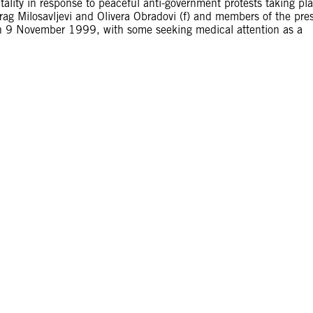
tality in response to peaceful anti-government protests taking pl
rag Milosavljevi and Olivera Obradovi (f) and members of the pre
 on 9 November 1999, with some seeking medical attention as a