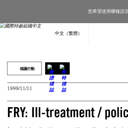
跳
至
您希望使用哪種語
主
要
內
容
中文（繁體）
倡議行動
1999/11/11
FRY: Ill-treatment / poli