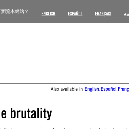
言瀏覽本網站？
ENGLISH
ESPAÑOL
FRANÇAIS
ية
Also available in
English
,
Español
,
Franç
ce brutality