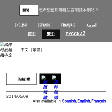
跳
至
您希望使用哪種語言瀏覽本網站？
關閉
主
要
內
ENGLISH
ESPAÑOL
FRANÇAIS
العربية
容
简中
繁中
РУССКИЙ
中文（繁體）
倡議行動
2014/05/09
Also available in
Spanish
,
English
,
Français