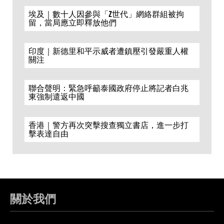
埃及｜數十人因參與「Z世代」網絡群組被拘
留，當局應立即釋放他們
印度｜新德里和平示威者遭鎮壓引發嚴重人權
關注
聯合聲明：緊急呼籲泰國政府停止將記者白兆
東強制遣返中國
香港｜警方再次突擊搜查獨立書店，進一步打
擊表達自由
關於我們