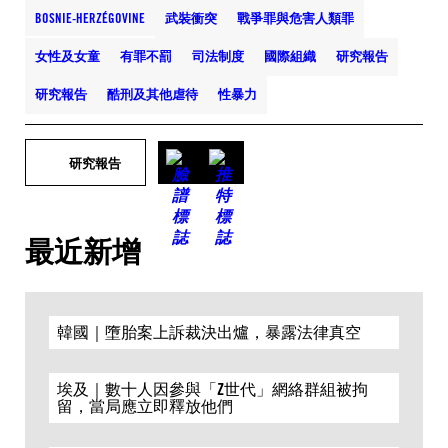
BOSNIE-HERZÉGOVINE
武裝衝突
戰爭罪與危害人類罪
女性及女童
有罪不罰
司法制度
國際組織
研究報告
研究報告
酷刑及其他虐待
性暴力
研究報告
最近新增
韓國｜墮胎案上訴裁決出爐，暴露法律真空
埃及｜數十人因參與「Z世代」網絡群組被拘
留，當局應立即釋放他們