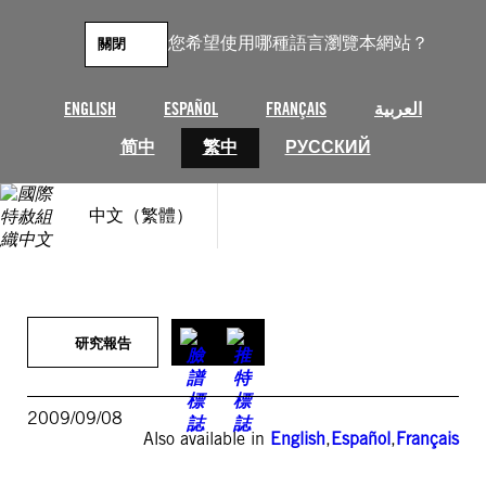
跳
至
您希望使用哪種語言瀏覽本網站？
關閉
主
要
內
ENGLISH
ESPAÑOL
FRANÇAIS
العربية
容
简中
繁中
РУССКИЙ
中文（繁體）
研究報告
2009/09/08
Also available in
English
,
Español
,
Français