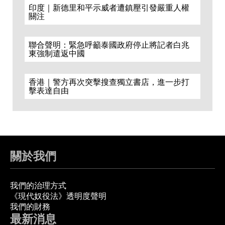
印度｜新德里和平示威者遭鎮壓引發嚴重人權
關注
聯合聲明：緊急呼籲泰國政府停止將記者白兆
東強制遣返中國
香港｜警方再次突擊搜查獨立書店，進一步打
擊表達自由
關於我們
我們的治理方式
《現代奴役法》透明度聲明
我們的財務
最新消息