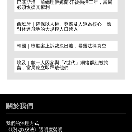
巴基斯坦｜前總理伊姆蘭·汗被拘押三年，當局
必須恢復其權利
西班牙｜確保以人權、尊嚴及人道為核心，應
對休達飛地的大規模人口湧入
韓國｜墮胎案上訴裁決出爐，暴露法律真空
埃及｜數十人因參與「Z世代」網絡群組被拘
留，當局應立即釋放他們
關於我們
我們的治理方式
《現代奴役法》透明度聲明