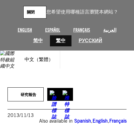
跳
至
您希望使用哪種語言瀏覽本網站？
關閉
主
要
內
ENGLISH
ESPAÑOL
FRANÇAIS
العربية
容
简中
繁中
РУССКИЙ
中文（繁體）
研究報告
2013/11/13
Also available in
Spanish
,
English
,
Français