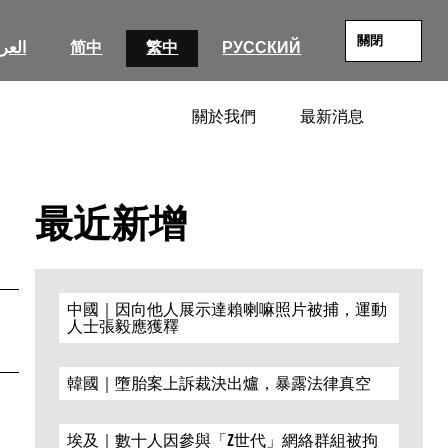
關閉
العرب
简中
繁中
РУССКИЙ
關於我們
最新消息
SEARC
最近新增
中國｜因向他人展示達賴喇嘛照片被捕，運動
人士張毅應獲釋
韓國｜墮胎案上訴裁決出爐，暴露法律真空
埃及｜數十人因參與「Z世代」網絡群組被拘