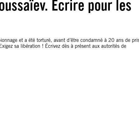
oussaïev. Écrire pour les
spionnage et a été torturé, avant d’être condamné à 20 ans de pri
xigez sa libération ! Écrivez dès à présent aux autorités de