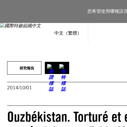
跳
至
您希望使用哪種語
主
要
內
容
中文（繁體）
研究報告
2014/10/01
Ouzbékistan. Torturé et