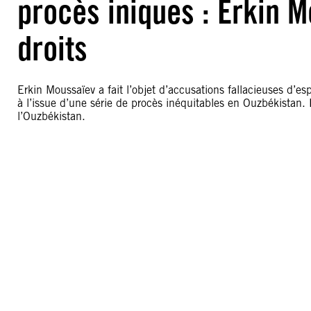
procès iniques : Erkin M
droits
Erkin Moussaïev a fait l’objet d’accusations fallacieuses d’e
à l’issue d’une série de procès inéquitables en Ouzbékistan. E
l’Ouzbékistan.