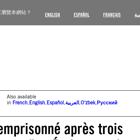
言瀏覽本網站？
ENGLISH
ESPAÑOL
FRANÇAIS
ية
Also available
in
French
,
English
,
Español
,
العربية
,
O‘zbek
,
Русский
 emprisonné après trois