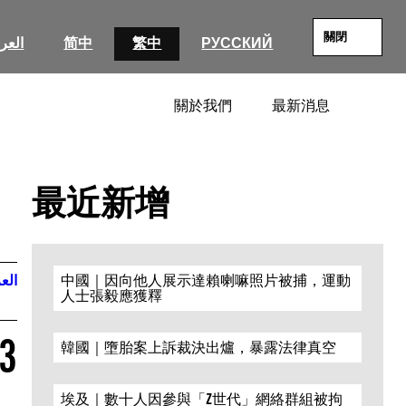
關閉
العرب
简中
繁中
РУССКИЙ
關於我們
最新消息
SEARC
最近新增
العر
中國｜因向他人展示達賴喇嘛照片被捕，運動
人士張毅應獲釋
23
韓國｜墮胎案上訴裁決出爐，暴露法律真空
埃及｜數十人因參與「Z世代」網絡群組被拘