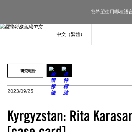
跳
至
您希望使用哪種語
主
要
內
容
中文（繁體）
研究報告
2023/09/25
Kyrgyzstan: Rita Karasar
[case card]