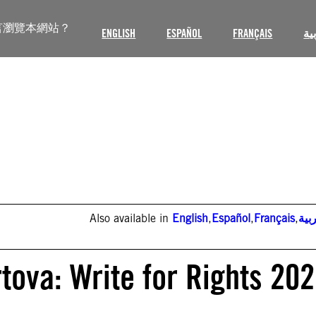
言瀏覽本網站？
ENGLISH
ESPAÑOL
FRANÇAIS
ية
Also available in
English
,
Español
,
Français
,
بية
tova: Write for Rights 20