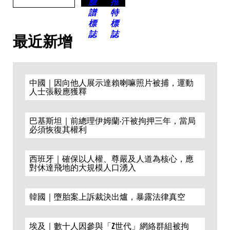
最近新增
中國｜因向他人展示達賴喇嘛照片被捕，運動
人士張毅應獲釋
巴基斯坦｜前總理伊姆蘭·汗被拘押三年，當局
必須恢復其權利
西班牙｜確保以人權、尊嚴及人道為核心，應
對休達飛地的大規模人口湧入
韓國｜墮胎案上訴裁決出爐，暴露法律真空
埃及｜數十人因參與「Z世代」網絡群組被拘