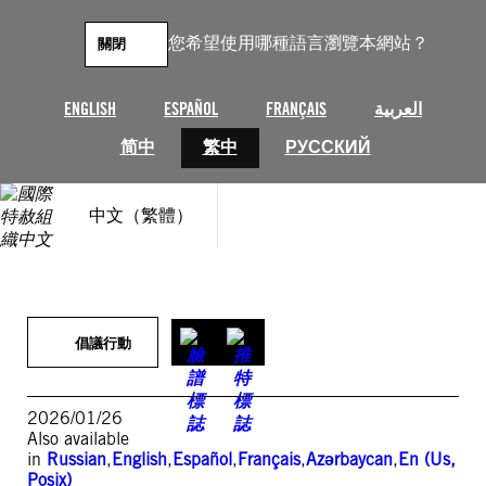
跳
至
您希望使用哪種語言瀏覽本網站？
關閉
主
要
內
ENGLISH
ESPAÑOL
FRANÇAIS
العربية
容
简中
繁中
РУССКИЙ
中文（繁體）
倡議行動
2026/01/26
Also available
in
Russian
,
English
,
Español
,
Français
,
Azərbaycan
,
En (Us,
Posix)