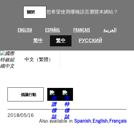
跳
至
您希望使用哪種語言瀏覽本網站？
關閉
主
要
內
ENGLISH
ESPAÑOL
FRANÇAIS
العربية
容
简中
繁中
РУССКИЙ
中文（繁體）
倡議行動
2018/05/16
Also available in
Spanish
,
English
,
Français