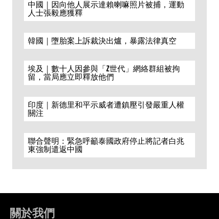
中國｜因向他人展示達賴喇嘛照片被捕，運動
人士張毅應獲釋
韓國｜墮胎案上訴裁決出爐，暴露法律真空
埃及｜數十人因參與「Z世代」網絡群組被拘
留，當局應立即釋放他們
印度｜新德里和平示威者遭鎮壓引發嚴重人權
關注
聯合聲明：緊急呼籲泰國政府停止將記者白兆
東強制遣返中國
關於我們