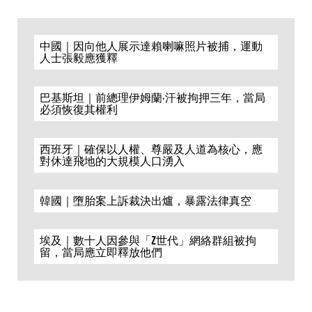
中國｜因向他人展示達賴喇嘛照片被捕，運動
人士張毅應獲釋
巴基斯坦｜前總理伊姆蘭·汗被拘押三年，當局
必須恢復其權利
西班牙｜確保以人權、尊嚴及人道為核心，應
對休達飛地的大規模人口湧入
韓國｜墮胎案上訴裁決出爐，暴露法律真空
埃及｜數十人因參與「Z世代」網絡群組被拘
留，當局應立即釋放他們