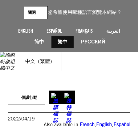
跳
至
您希望使用哪種語言瀏覽本網站？
關閉
主
要
內
ENGLISH
ESPAÑOL
FRANÇAIS
العربية
容
简中
繁中
РУССКИЙ
中文（繁體）
倡議行動
2022/04/19
Also available in
French
,
English
,
Español