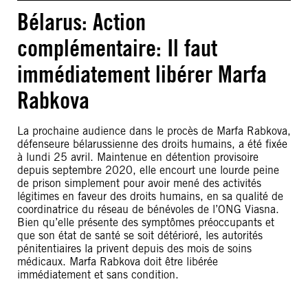
Bélarus: Action
complémentaire: Il faut
immédiatement libérer Marfa
Rabkova
La prochaine audience dans le procès de Marfa Rabkova,
défenseure bélarussienne des droits humains, a été fixée
à lundi 25 avril. Maintenue en détention provisoire
depuis septembre 2020, elle encourt une lourde peine
de prison simplement pour avoir mené des activités
légitimes en faveur des droits humains, en sa qualité de
coordinatrice du réseau de bénévoles de l’ONG Viasna.
Bien qu’elle présente des symptômes préoccupants et
que son état de santé se soit détérioré, les autorités
pénitentiaires la privent depuis des mois de soins
médicaux. Marfa Rabkova doit être libérée
immédiatement et sans condition.