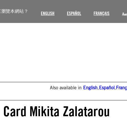
言瀏覽本網站？
ENGLISH
ESPAÑOL
FRANÇAIS
ية
Also available in
English
,
Español
,
Franç
 Card Mikita Zalatarou