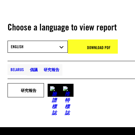
Choose a language to view report
ENGLISH
DOWNLOAD PDF
BELARUS
倡議
研究報告
研究報告