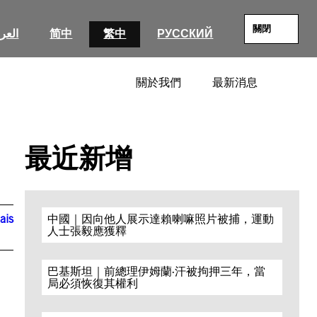
關閉
العرب
简中
繁中
РУССКИЙ
關於我們
最新消息
SEARC
最近新增
ais
中國｜因向他人展示達賴喇嘛照片被捕，運動
人士張毅應獲釋
巴基斯坦｜前總理伊姆蘭·汗被拘押三年，當
局必須恢復其權利