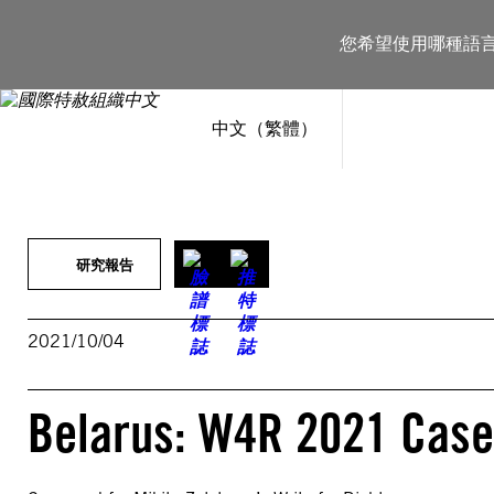
跳
至
您希望使用哪種語
主
要
內
容
中文（繁體）
研究報告
2021/10/04
Belarus: W4R 2021 Case