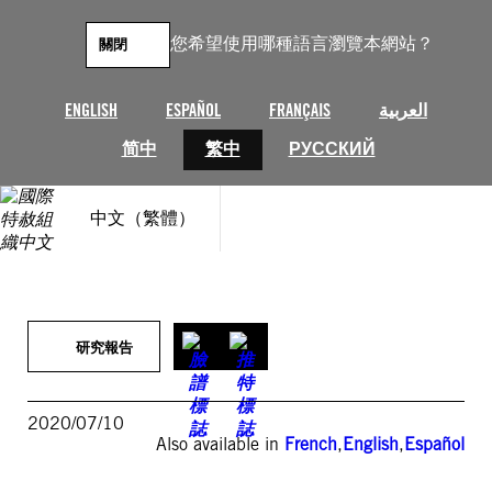
跳
至
您希望使用哪種語言瀏覽本網站？
關閉
主
要
內
ENGLISH
ESPAÑOL
FRANÇAIS
العربية
容
简中
繁中
РУССКИЙ
中文（繁體）
研究報告
2020/07/10
Also available in
French
,
English
,
Español