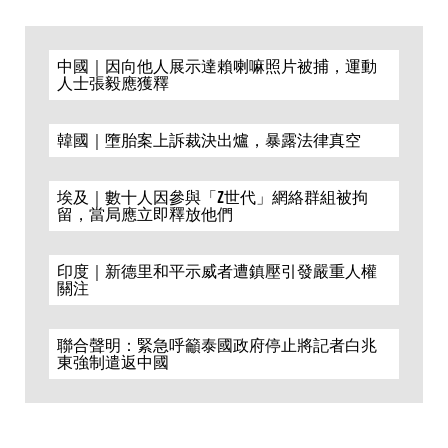
中國｜因向他人展示達賴喇嘛照片被捕，運動
人士張毅應獲釋
韓國｜墮胎案上訴裁決出爐，暴露法律真空
埃及｜數十人因參與「Z世代」網絡群組被拘
留，當局應立即釋放他們
印度｜新德里和平示威者遭鎮壓引發嚴重人權
關注
聯合聲明：緊急呼籲泰國政府停止將記者白兆
東強制遣返中國