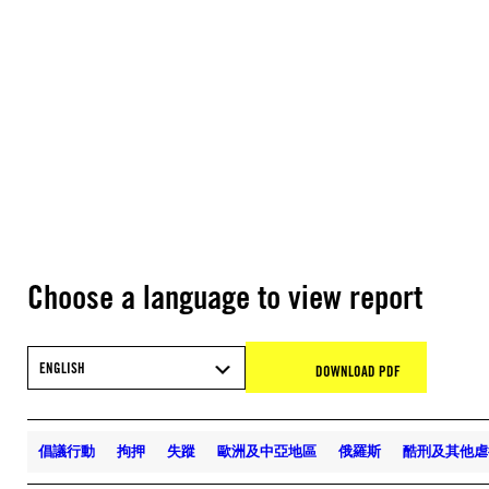
Choose a language to view report
ENGLISH
DOWNLOAD PDF
倡議行動
拘押
失蹤
歐洲及中亞地區
俄羅斯
酷刑及其他虐