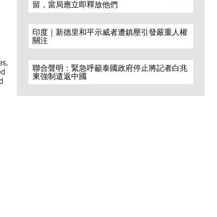
留，當局應立即釋放他們
印度｜新德里和平示威者遭鎮壓引發嚴重人權
關注
es,
聯合聲明：緊急呼籲泰國政府停止將記者白兆
ed
東強制遣返中國
d