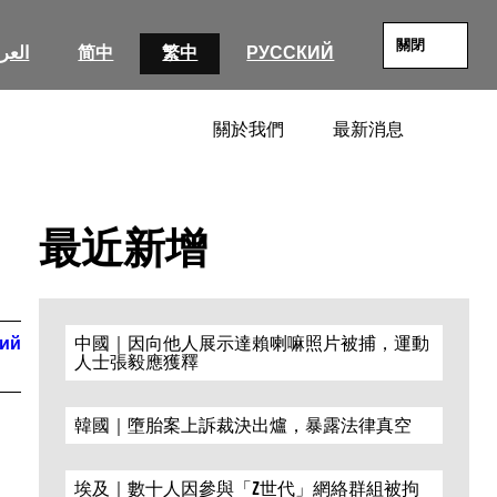
關閉
العرب
简中
繁中
РУССКИЙ
關於我們
最新消息
SEARC
最近新增
кий
中國｜因向他人展示達賴喇嘛照片被捕，運動
人士張毅應獲釋
韓國｜墮胎案上訴裁決出爐，暴露法律真空
埃及｜數十人因參與「Z世代」網絡群組被拘