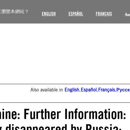
言瀏覽本網站？
ENGLISH
ESPAÑOL
FRANÇAIS
ية
Also available in
English
,
Español
,
Français
,
Русс
ine: Further Information:
y disappeared by Russia: