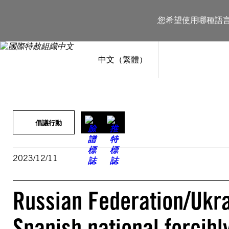
跳
至
您希望使用哪種語
主
要
內
容
中文（繁體）
倡議行動
2023/12/11
Russian Federation/Ukra
Spanish national forcibl