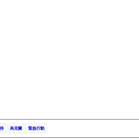
待
烏克蘭
緊急行動