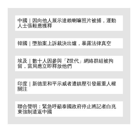
中國｜因向他人展示達賴喇嘛照片被捕，運動
人士張毅應獲釋
韓國｜墮胎案上訴裁決出爐，暴露法律真空
埃及｜數十人因參與「Z世代」網絡群組被拘
留，當局應立即釋放他們
印度｜新德里和平示威者遭鎮壓引發嚴重人權
關注
聯合聲明：緊急呼籲泰國政府停止將記者白兆
東強制遣返中國