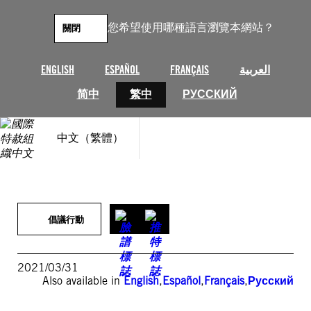
跳
至
您希望使用哪種語言瀏覽本網站？
關閉
主
要
內
ENGLISH
ESPAÑOL
FRANÇAIS
العربية
容
简中
繁中
РУССКИЙ
中文（繁體）
倡議行動
2021/03/31
Also available in
English
,
Español
,
Français
,
Русский