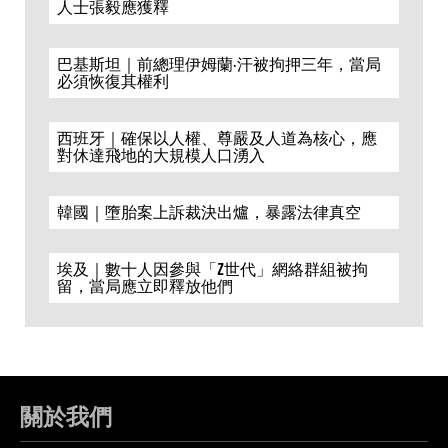
人士張毅應獲釋
巴基斯坦｜前總理伊姆蘭·汗被拘押三年，當局
必須恢復其權利
西班牙｜確保以人權、尊嚴及人道為核心，應
對休達飛地的大規模人口湧入
韓國｜墮胎案上訴裁決出爐，暴露法律真空
埃及｜數十人因參與「Z世代」網絡群組被拘
留，當局應立即釋放他們
關於我們