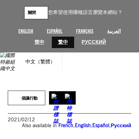
跳
至
您希望使用哪種語言瀏覽本網站？
關閉
主
要
內
ENGLISH
ESPAÑOL
FRANÇAIS
العربية
容
简中
繁中
РУССКИЙ
中文（繁體）
倡議行動
2021/02/12
Also available in
French
,
English
,
Español
,
Русский