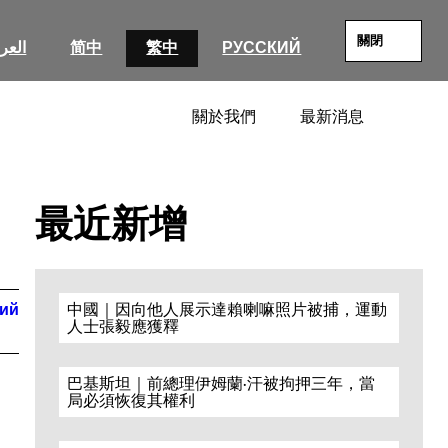
關閉
العرب
简中
繁中
РУССКИЙ
關於我們
最新消息
SEARC
最近新增
кий
中國｜因向他人展示達賴喇嘛照片被捕，運動
人士張毅應獲釋
巴基斯坦｜前總理伊姆蘭·汗被拘押三年，當
局必須恢復其權利