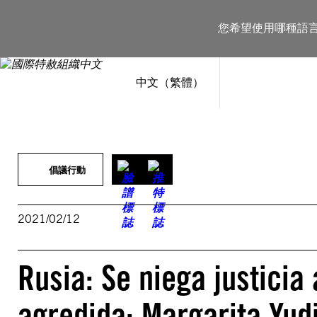
跳
至
您希望使用哪種語
主
要
內
容
中文（繁體）
倡議行動
2021/02/12
Rusia: Se niega justicia
agredida: Margarita Yud