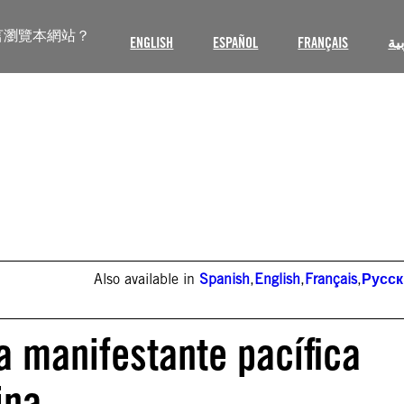
言瀏覽本網站？
ENGLISH
ESPAÑOL
FRANÇAIS
ية
Also available in
Spanish
,
English
,
Français
,
Русс
 a manifestante pacífica
ina