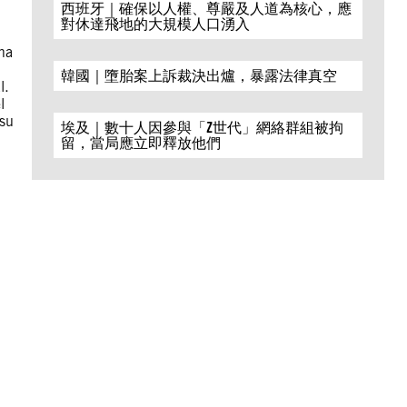
西班牙｜確保以人權、尊嚴及人道為核心，應
對休達飛地的大規模人口湧入
na
韓國｜墮胎案上訴裁決出爐，暴露法律真空
l.
l
 su
埃及｜數十人因參與「Z世代」網絡群組被拘
留，當局應立即釋放他們