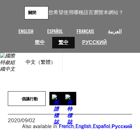
跳
至
您希望使用哪種語言瀏覽本網站？
關閉
主
要
內
ENGLISH
ESPAÑOL
FRANÇAIS
العربية
容
简中
繁中
РУССКИЙ
中文（繁體）
倡議行動
2020/09/02
Also available in
French
,
English
,
Español
,
Русский