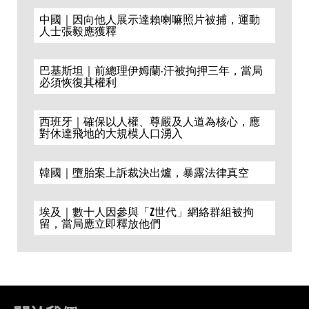
中國｜因向他人展示達賴喇嘛照片被捕，運動
人士張毅應獲釋
巴基斯坦｜前總理伊姆蘭·汗被拘押三年，當局
必須恢復其權利
西班牙｜確保以人權、尊嚴及人道為核心，應
對休達飛地的大規模人口湧入
韓國｜墮胎案上訴裁決出爐，暴露法律真空
埃及｜數十人因參與「Z世代」網絡群組被拘
留，當局應立即釋放他們