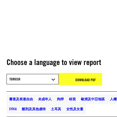
Choose a language to view report
TURKISH
DOWNLOAD PDF
審查及表達自由
未成年人
拘押
歧視
歐洲及中亞地區
人權
SYRIA
酷刑及其他虐待
土耳其
女性及女童