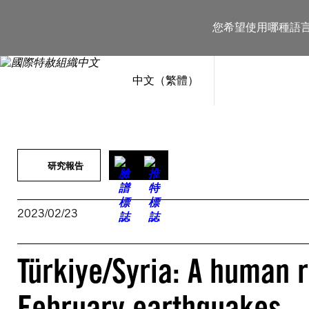
跳
至
您希望使用哪種語
主
要
內
容
中文（繁體）
研究報告
2023/02/23
Türkiye/Syria: A human r
February earthquakes