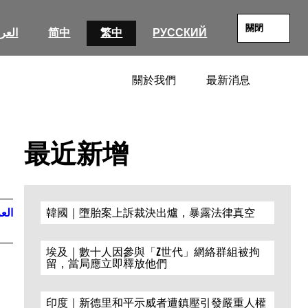
關閉
العرب
简中
繁中
РУССКИЙ
關於我們
最新消息
SEARC
最近新增
العر
韓國｜墮胎案上訴裁決出爐，暴露法律真空
埃及｜數十人因參與「Z世代」網絡群組被拘
留，當局應立即釋放他們
印度｜新德里和平示威者遭鎮壓引發嚴重人權