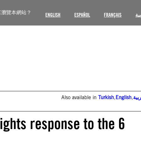
言瀏覽本網站？
ENGLISH
ESPAÑOL
FRANÇAIS
ية
Also available in
Turkish
,
English
,
بية
ights response to the 6