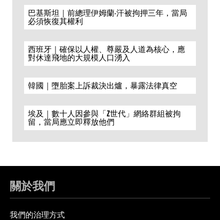
巴基斯坦｜前總理伊姆蘭·汗被拘押三年，當局
必須恢復其權利
西班牙｜確保以人權、尊嚴及人道為核心，應
對休達飛地的大規模人口湧入
韓國｜墮胎案上訴裁決出爐，暴露法律真空
埃及｜數十人因參與「Z世代」網絡群組被拘
留，當局應立即釋放他們
關於我們
我們的治理方式