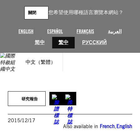
跳
至
您希望使用哪種語言瀏覽本網站？
關閉
主
要
內
ENGLISH
ESPAÑOL
FRANÇAIS
العربية
容
简中
繁中
РУССКИЙ
中文（繁體）
研究報告
2015/12/17
Also available in
French
,
English