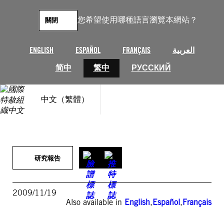
跳
至
您希望使用哪種語言瀏覽本網站？
關閉
主
要
內
ENGLISH
ESPAÑOL
FRANÇAIS
العربية
容
简中
繁中
РУССКИЙ
中文（繁體）
研究報告
2009/11/19
Also available in
English
,
Español
,
Français