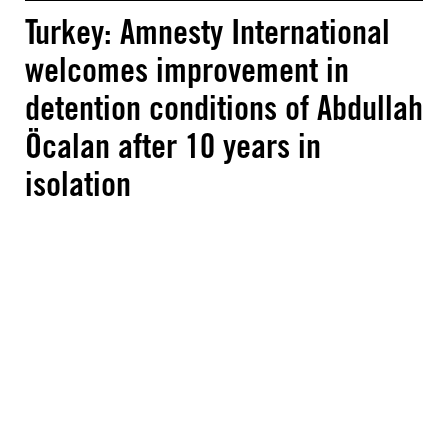
Turkey: Amnesty International
welcomes improvement in
detention conditions of Abdullah
Öcalan after 10 years in
isolation