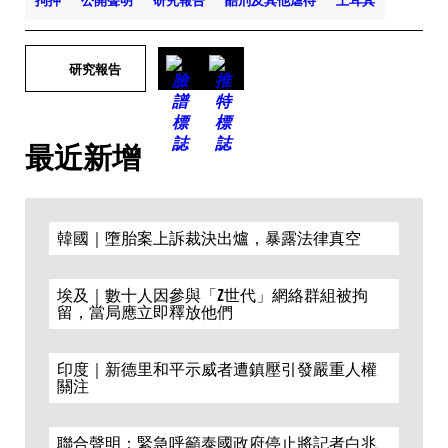
拘押
公開聲明
研究報告
酷刑及其他虐待
土耳其
研究報告
最近新增
韓國｜墮胎案上訴裁決出爐，暴露法律真空
埃及｜數十人因參與「Z世代」網絡群組被拘
留，當局應立即釋放他們
印度｜新德里和平示威者遭鎮壓引發嚴重人權
關注
聯合聲明：緊急呼籲泰國政府停止將記者白兆