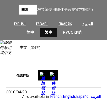
跳
至
您希望使用哪種語言瀏覽本網站？
關閉
主
要
內
ENGLISH
ESPAÑOL
FRANÇAIS
العربية
容
简中
繁中
РУССКИЙ
中文（繁體）
倡議行動
2010/04/20
Also available in
French
,
English
,
Español
,
العربية