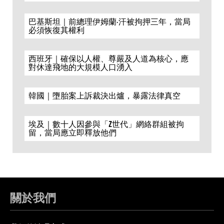
巴基斯坦｜前總理伊姆蘭·汗被拘押三年，當局
必須恢復其權利
西班牙｜確保以人權、尊嚴及人道為核心，應
對休達飛地的大規模人口湧入
韓國｜墮胎案上訴裁決出爐，暴露法律真空
埃及｜數十人因參與「Z世代」網絡群組被拘
留，當局應立即釋放他們
關於我們