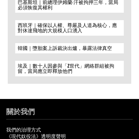
巴基斯坦｜前總理伊姆蘭·汗被拘押三年，當局
必須恢復其權利
西班牙｜確保以人權、尊嚴及人道為核心，應
對休達飛地的大規模人口湧入
韓國｜墮胎案上訴裁決出爐，暴露法律真空
埃及｜數十人因參與「Z世代」網絡群組被拘
留，當局應立即釋放他們
關於我們
我們的治理方式
《現代奴役法》透明度聲明