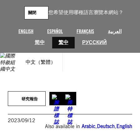
跳
至
您希望使用哪種語言瀏覽本網站？
關閉
主
要
內
ENGLISH
ESPAÑOL
FRANÇAIS
العربية
容
简中
繁中
РУССКИЙ
中文（繁體）
研究報告
2023/09/12
Also available in
Arabic
,
Deutsch
,
English