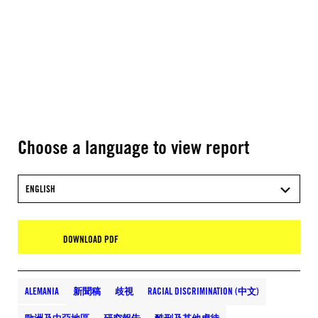
Choose a language to view report
ENGLISH
DOWNLOAD PDF
ALEMANIA
新聞稿
歧視
RACIAL DISCRIMINATION (中文)