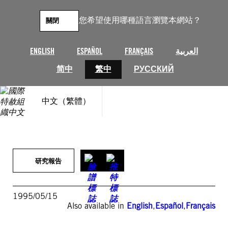
跳
至
您希望使用哪種語言瀏覽本網站？
關閉
主
要
內
ENGLISH
ESPAÑOL
FRANÇAIS
العربية
容
简中
繁中
РУССКИЙ
中文（繁體）
研究報告
1995/05/15
Also available in
English
,
Español
,
Français