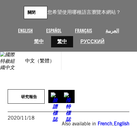
跳
至
您希望使用哪種語言瀏覽本網站？
關閉
主
要
內
ENGLISH
ESPAÑOL
FRANÇAIS
العربية
容
简中
繁中
РУССКИЙ
中文（繁體）
研究報告
2020/11/18
Also available in
French
,
English