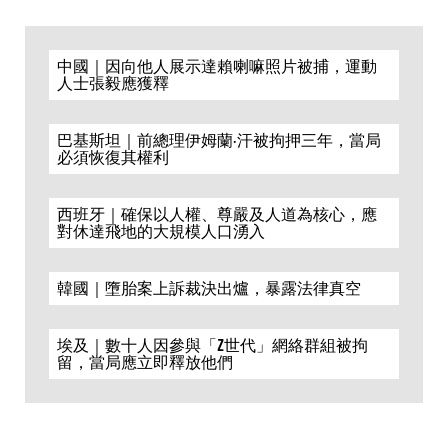
中國｜因向他人展示達賴喇嘛照片被捕，運動
人士張毅應獲釋
巴基斯坦｜前總理伊姆蘭·汗被拘押三年，當局
必須恢復其權利
西班牙｜確保以人權、尊嚴及人道為核心，應
對休達飛地的大規模人口湧入
韓國｜墮胎案上訴裁決出爐，暴露法律真空
埃及｜數十人因參與「Z世代」網絡群組被拘
留，當局應立即釋放他們