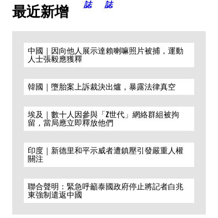
最近新增
中國｜因向他人展示達賴喇嘛照片被捕，運動
人士張毅應獲釋
韓國｜墮胎案上訴裁決出爐，暴露法律真空
埃及｜數十人因參與「Z世代」網絡群組被拘
留，當局應立即釋放他們
印度｜新德里和平示威者遭鎮壓引發嚴重人權
關注
聯合聲明：緊急呼籲泰國政府停止將記者白兆
東強制遣返中國