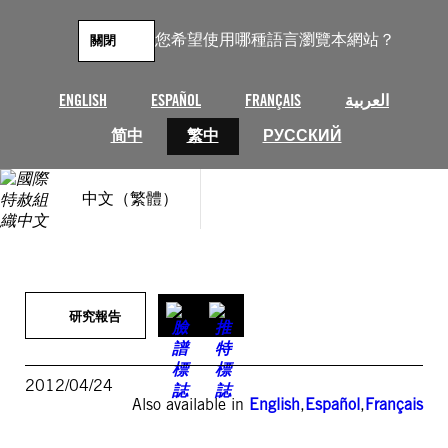
跳
至
您希望使用哪種語言瀏覽本網站？
關閉
主
要
內
ENGLISH
ESPAÑOL
FRANÇAIS
العربية
容
简中
繁中
РУССКИЙ
中文（繁體）
研究報告
2012/04/24
Also available in
English
,
Español
,
Français