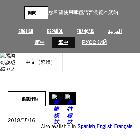
跳
至
您希望使用哪種語言瀏覽本網站？
關閉
主
要
內
ENGLISH
ESPAÑOL
FRANÇAIS
العربية
容
简中
繁中
РУССКИЙ
中文（繁體）
倡議行動
2018/05/16
Also available in
Spanish
,
English
,
Français