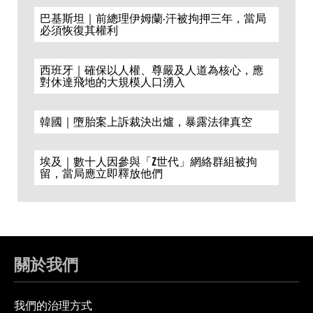
巴基斯坦｜前總理伊姆蘭·汗被拘押三年，當局
必須恢復其權利
西班牙｜確保以人權、尊嚴及人道為核心，應
對休達飛地的大規模人口湧入
韓國｜墮胎案上訴裁決出爐，暴露法律真空
埃及｜數十人因參與「Z世代」網絡群組被拘
留，當局應立即釋放他們
關於我們
我們的治理方式