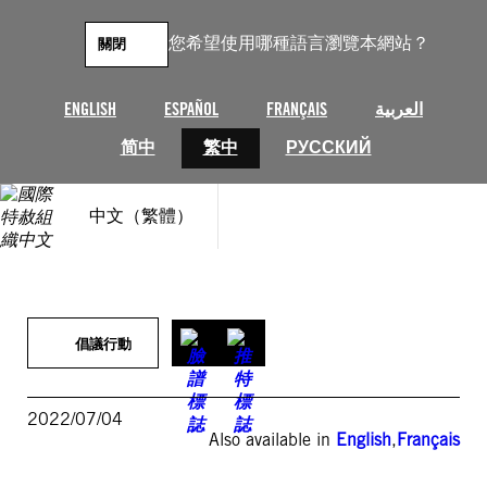
跳
至
您希望使用哪種語言瀏覽本網站？
關閉
主
要
內
ENGLISH
ESPAÑOL
FRANÇAIS
العربية
容
简中
繁中
РУССКИЙ
中文（繁體）
倡議行動
2022/07/04
Also available in
English
,
Français