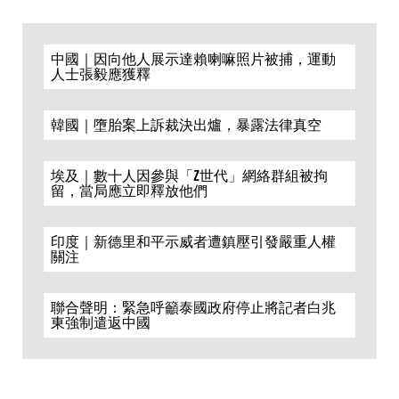
中國｜因向他人展示達賴喇嘛照片被捕，運動
人士張毅應獲釋
韓國｜墮胎案上訴裁決出爐，暴露法律真空
埃及｜數十人因參與「Z世代」網絡群組被拘
留，當局應立即釋放他們
印度｜新德里和平示威者遭鎮壓引發嚴重人權
關注
聯合聲明：緊急呼籲泰國政府停止將記者白兆
東強制遣返中國