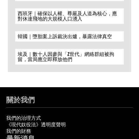
西班牙｜確保以人權、尊嚴及人道為核心，應
對休達飛地的大規模人口湧入
韓國｜墮胎案上訴裁決出爐，暴露法律真空
埃及｜數十人因參與「Z世代」網絡群組被拘
留，當局應立即釋放他們
關於我們
我們的治理方式
《現代奴役法》透明度聲明
我們的財務
最新消息