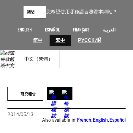
跳
至
您希望使用哪種語言瀏覽本網站？
關閉
主
要
內
ENGLISH
ESPAÑOL
FRANÇAIS
العربية
容
简中
繁中
РУССКИЙ
中文（繁體）
研究報告
2014/05/13
Also available in
French
,
English
,
Español