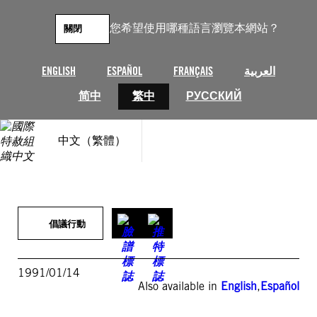
跳
至
您希望使用哪種語言瀏覽本網站？
關閉
主
要
內
ENGLISH
ESPAÑOL
FRANÇAIS
العربية
容
简中
繁中
РУССКИЙ
中文（繁體）
倡議行動
1991/01/14
Also available in
English
,
Español