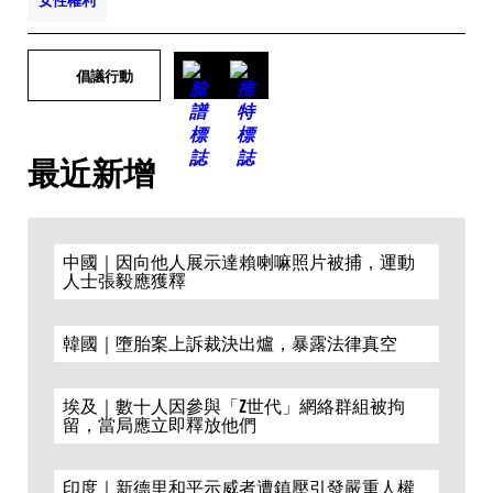
女性權利
倡議行動
最近新增
中國｜因向他人展示達賴喇嘛照片被捕，運動
人士張毅應獲釋
韓國｜墮胎案上訴裁決出爐，暴露法律真空
埃及｜數十人因參與「Z世代」網絡群組被拘
留，當局應立即釋放他們
印度｜新德里和平示威者遭鎮壓引發嚴重人權