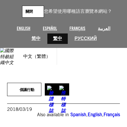
跳
至
您希望使用哪種語言瀏覽本網站？
關閉
主
要
內
ENGLISH
ESPAÑOL
FRANÇAIS
العربية
容
简中
繁中
РУССКИЙ
中文（繁體）
倡議行動
2018/03/19
Also available in
Spanish
,
English
,
Français