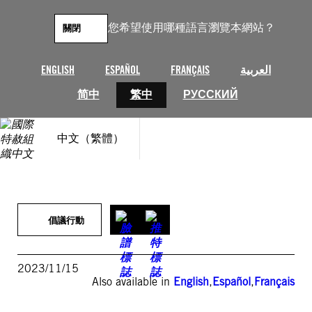
跳
至
您希望使用哪種語言瀏覽本網站？
關閉
主
要
內
ENGLISH
ESPAÑOL
FRANÇAIS
العربية
容
简中
繁中
РУССКИЙ
中文（繁體）
倡議行動
2023/11/15
Also available in
English
,
Español
,
Français