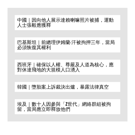
中國｜因向他人展示達賴喇嘛照片被捕，運動
人士張毅應獲釋
巴基斯坦｜前總理伊姆蘭·汗被拘押三年，當局
必須恢復其權利
西班牙｜確保以人權、尊嚴及人道為核心，應
對休達飛地的大規模人口湧入
韓國｜墮胎案上訴裁決出爐，暴露法律真空
埃及｜數十人因參與「Z世代」網絡群組被拘
留，當局應立即釋放他們