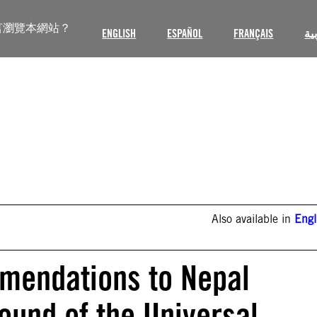
言瀏覽本網站？
ENGLISH
ESPAÑOL
FRANÇAIS
ية
Also available in
Engl
mendations to Nepal
ound of the Universal