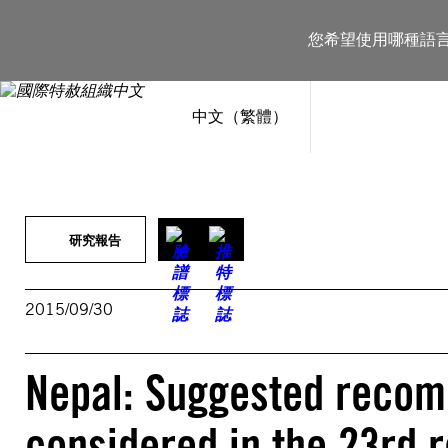
跳
至
您希望使用哪種語
主
要
內
容
中文（繁體）
研究報告
2015/09/30
Nepal: Suggested recom
considered in the 23rd r