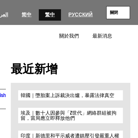
關閉
العرب
简中
繁中
РУССКИЙ
關於我們
最新消息
SEARC
最近新增
ish
韓國｜墮胎案上訴裁決出爐，暴露法律真空
埃及｜數十人因參與「Z世代」網絡群組被拘
留，當局應立即釋放他們
印度｜新德里和平示威者遭鎮壓引發嚴重人權