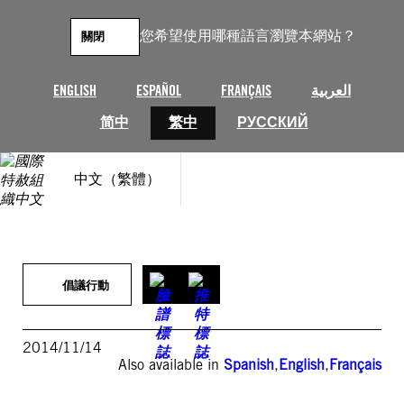
跳
至
您希望使用哪種語言瀏覽本網站？
關閉
主
要
內
ENGLISH
ESPAÑOL
FRANÇAIS
العربية
容
简中
繁中
РУССКИЙ
中文（繁體）
倡議行動
2014/11/14
Also available in
Spanish
,
English
,
Français