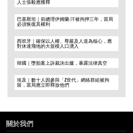
人士張毅應獲釋
巴基斯坦｜前總理伊姆蘭·汗被拘押三年，當局
必須恢復其權利
西班牙｜確保以人權、尊嚴及人道為核心，應
對休達飛地的大規模人口湧入
韓國｜墮胎案上訴裁決出爐，暴露法律真空
埃及｜數十人因參與「Z世代」網絡群組被拘
留，當局應立即釋放他們
關於我們