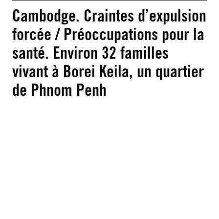
Cambodge. Craintes d’expulsion
forcée / Préoccupations pour la
santé. Environ 32 familles
vivant à Borei Keila, un quartier
de Phnom Penh