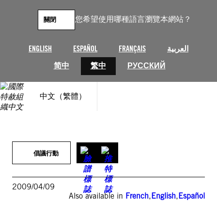
跳
至
您希望使用哪種語言瀏覽本網站？
關閉
主
要
內
ENGLISH
ESPAÑOL
FRANÇAIS
العربية
容
简中
繁中
РУССКИЙ
中文（繁體）
倡議行動
2009/04/09
Also available in
French
,
English
,
Español