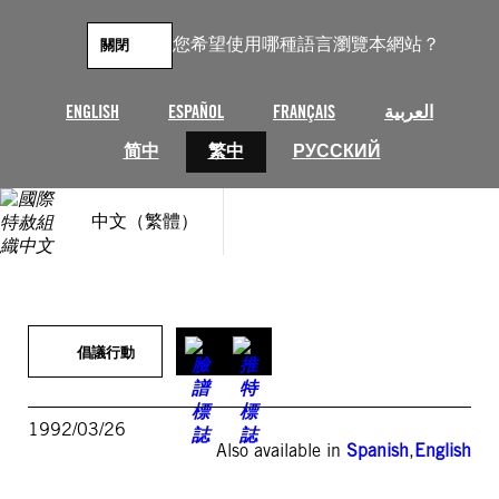
跳
至
您希望使用哪種語言瀏覽本網站？
關閉
主
要
內
ENGLISH
ESPAÑOL
FRANÇAIS
العربية
容
简中
繁中
РУССКИЙ
中文（繁體）
倡議行動
1992/03/26
Also available in
Spanish
,
English