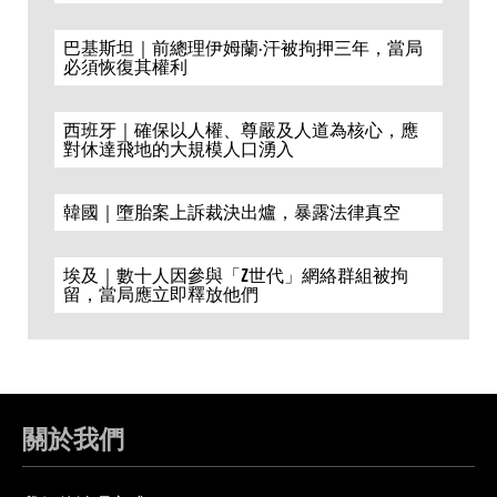
巴基斯坦｜前總理伊姆蘭·汗被拘押三年，當局
必須恢復其權利
西班牙｜確保以人權、尊嚴及人道為核心，應
對休達飛地的大規模人口湧入
韓國｜墮胎案上訴裁決出爐，暴露法律真空
埃及｜數十人因參與「Z世代」網絡群組被拘
留，當局應立即釋放他們
關於我們