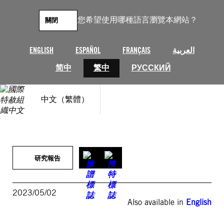
跳
至
您希望使用哪種語言瀏覽本網站？
關閉
主
要
內
ENGLISH
ESPAÑOL
FRANÇAIS
العربية
容
简中
繁中
РУССКИЙ
中文（繁體）
研究報告
2023/05/02
Also available in
English