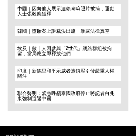
中國｜因向他人展示達賴喇嘛照片被捕，運動
人士張毅應獲釋
韓國｜墮胎案上訴裁決出爐，暴露法律真空
埃及｜數十人因參與「Z世代」網絡群組被拘
留，當局應立即釋放他們
印度｜新德里和平示威者遭鎮壓引發嚴重人權
關注
聯合聲明：緊急呼籲泰國政府停止將記者白兆
東強制遣返中國