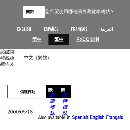
跳
至
您希望使用哪種語言瀏覽本網站？
關閉
主
要
內
ENGLISH
ESPAÑOL
FRANÇAIS
العربية
容
简中
繁中
РУССКИЙ
中文（繁體）
倡議行動
2000/05/18
Also available in
Spanish
,
English
,
Français