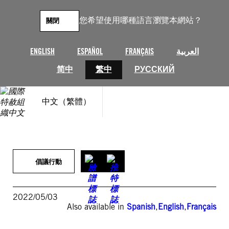
跳
至
您希望使用哪種語言瀏覽本網站？
關閉
主
要
內
ENGLISH
ESPAÑOL
FRANÇAIS
العربية
容
简中
繁中
РУССКИЙ
中文（繁體）
倡議行動
2022/05/03
Also available in
Spanish
,
English
,
Français