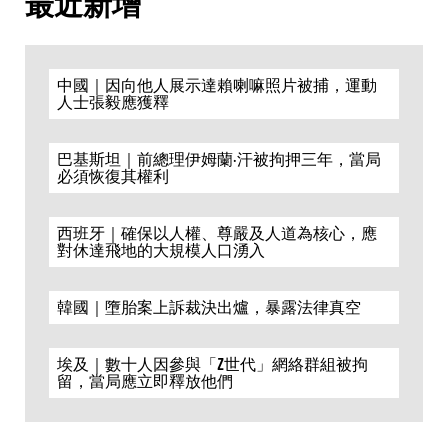
最近新增
中國｜因向他人展示達賴喇嘛照片被捕，運動
人士張毅應獲釋
巴基斯坦｜前總理伊姆蘭·汗被拘押三年，當局
必須恢復其權利
西班牙｜確保以人權、尊嚴及人道為核心，應
對休達飛地的大規模人口湧入
韓國｜墮胎案上訴裁決出爐，暴露法律真空
埃及｜數十人因參與「Z世代」網絡群組被拘
留，當局應立即釋放他們