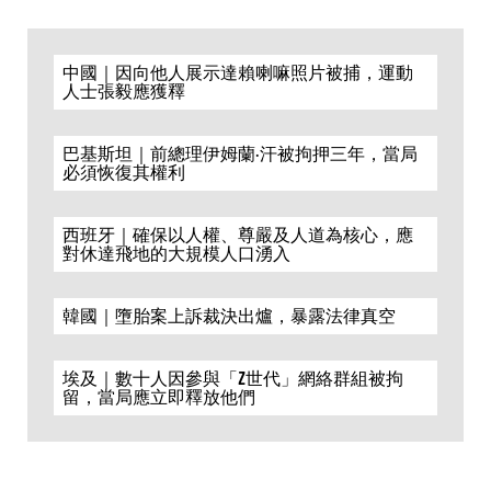
中國｜因向他人展示達賴喇嘛照片被捕，運動
人士張毅應獲釋
巴基斯坦｜前總理伊姆蘭·汗被拘押三年，當局
必須恢復其權利
西班牙｜確保以人權、尊嚴及人道為核心，應
對休達飛地的大規模人口湧入
韓國｜墮胎案上訴裁決出爐，暴露法律真空
埃及｜數十人因參與「Z世代」網絡群組被拘
留，當局應立即釋放他們