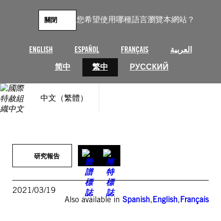
跳
至
您希望使用哪種語言瀏覽本網站？
關閉
主
要
內
ENGLISH
ESPAÑOL
FRANÇAIS
العربية
容
简中
繁中
РУССКИЙ
中文（繁體）
研究報告
2021/03/19
Also available in
Spanish
,
English
,
Français