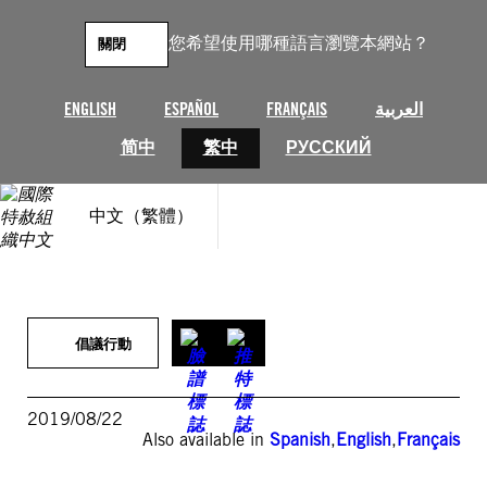
跳
至
您希望使用哪種語言瀏覽本網站？
關閉
主
要
內
ENGLISH
ESPAÑOL
FRANÇAIS
العربية
容
简中
繁中
РУССКИЙ
中文（繁體）
倡議行動
2019/08/22
Also available in
Spanish
,
English
,
Français