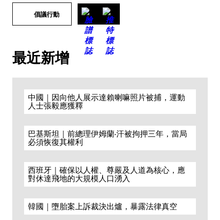
倡議行動
最近新增
中國｜因向他人展示達賴喇嘛照片被捕，運動
人士張毅應獲釋
巴基斯坦｜前總理伊姆蘭·汗被拘押三年，當局
必須恢復其權利
西班牙｜確保以人權、尊嚴及人道為核心，應
對休達飛地的大規模人口湧入
韓國｜墮胎案上訴裁決出爐，暴露法律真空