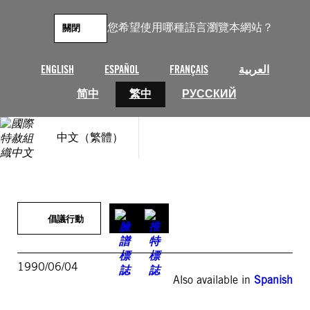
跳
至
您希望使用哪種語言瀏覽本網站？
關閉
主
要
內
ENGLISH
ESPAÑOL
FRANÇAIS
العربية
容
简中
繁中
РУССКИЙ
中文（繁體）
倡議行動
1990/06/04
Also available in
Spanish