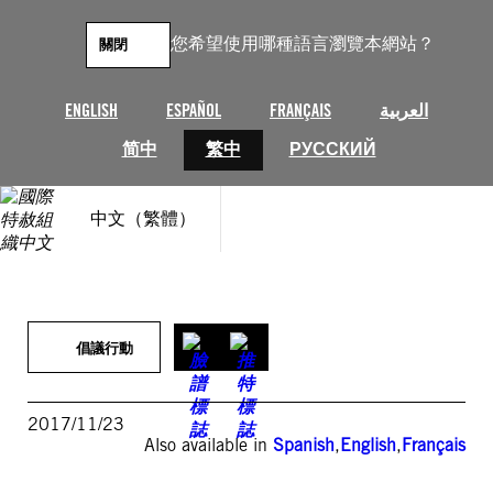
跳
至
您希望使用哪種語言瀏覽本網站？
關閉
主
要
內
ENGLISH
ESPAÑOL
FRANÇAIS
العربية
容
简中
繁中
РУССКИЙ
中文（繁體）
倡議行動
2017/11/23
Also available in
Spanish
,
English
,
Français