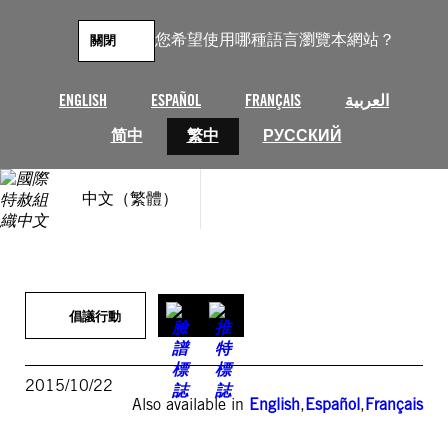
跳
至
您希望使用哪種語言瀏覽本網站？
關閉
主
要
內
ENGLISH
ESPAÑOL
FRANÇAIS
العربية
容
简中
繁中
РУССКИЙ
中文（繁體）
倡議行動
2015/10/22
Also available in
English
,
Español
,
Français