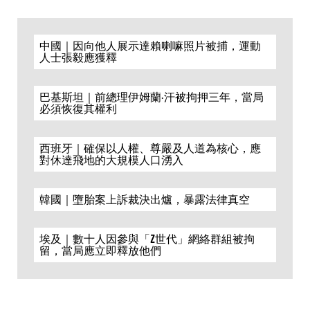
中國｜因向他人展示達賴喇嘛照片被捕，運動
人士張毅應獲釋
巴基斯坦｜前總理伊姆蘭·汗被拘押三年，當局
必須恢復其權利
西班牙｜確保以人權、尊嚴及人道為核心，應
對休達飛地的大規模人口湧入
韓國｜墮胎案上訴裁決出爐，暴露法律真空
埃及｜數十人因參與「Z世代」網絡群組被拘
留，當局應立即釋放他們