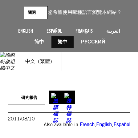
跳
至
您希望使用哪種語言瀏覽本網站？
關閉
主
要
內
ENGLISH
ESPAÑOL
FRANÇAIS
العربية
容
简中
繁中
РУССКИЙ
中文（繁體）
研究報告
2011/08/10
Also available in
French
,
English
,
Español